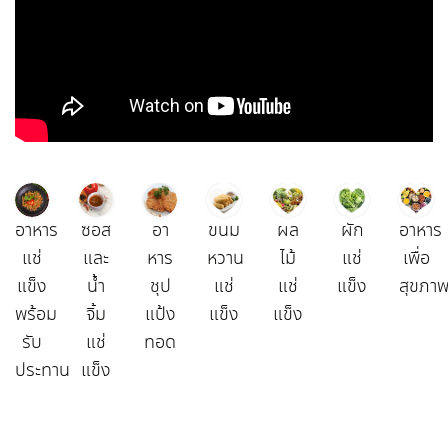
อาหาร
ซอส
อา
ขนม
ผล
ผัก
อาหาร
แช่
และ
หาร
หวาน
ไม้
แช่
เพื่อ
แข็ง
น้ำ
ชุป
แช่
แช่
แข็ง
สุขภา
พร้อม
จิ้ม
แป้ง
แข็ง
แข็ง
รับ
แช่
ทอด
ประทาน
แข็ง