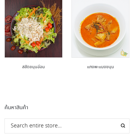
สลัดขนุนอ่อน
แกงพะแนงขนุน
ค้นหาสินค้า