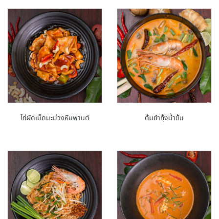
ไก่ผัดเม็ดมะม่วงหิมพานต์
ต้มยำกุ้งน้ำข้น