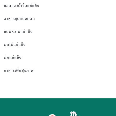
ซอสและน้ำจิ้มแช่แข็ง
อาหารชุปแป้งทอด
ขนมหวานแช่แข็ง
ผลไม้แช่แข็ง
ผักแช่แข็ง
อาหารเพื่อสุขภาพ