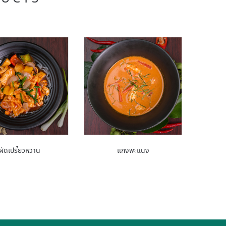
ผัดเปรี้ยวหวาน
แกงพะแนง